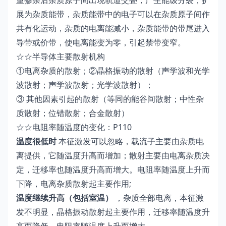
重掺杂后杂质原子间出现轨道交叠，产生能级分裂，扩
展为杂质能带，杂质能带中的电子可以在杂质原子间作
共有化运动，杂质的电离能减小，杂质能带的带尾进入
导带或价带，使电离能变为零，引起禁带变窄。
☆☆半导体主要散射机构
①电离杂质的散射；②晶格振动的散射（声学波和光学
波散射；声学波散射；光学波散射）；
③ 其他因素引起的散射（等同的能谷间散射；中性杂
质散射；位错散射；合金散射）
☆☆电阻率随温度的变化：P110
温度很低时
本征激发可以忽略，载流子主要由杂质电
离提供，它随温度升高而增加；散射主要由电离杂质决
定，迁移率也随温度升高而增大。电阻率随温度上升而
下降，电离杂质散射起主要作用;
温度继续升高（包括室温）
，杂质全部电离，本征激
发不明显，晶格振动散射起主要作用，迁移率随温度升