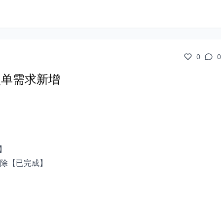
0
0
扫码点单需求新增
】
除【已完成】