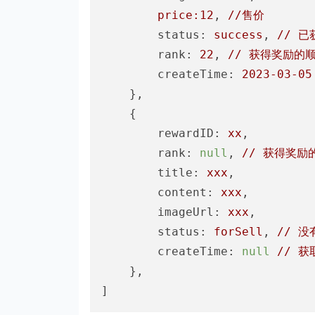
price:12
, 
//售价
status:
success
, 
//
已
rank:
22
, 
//
获得奖励的
createTime:
2023-03-05
	}, 

	{	

rewardID:
xx
,

rank:
null
, 
//
获得奖励
title:
xxx
,

content:
xxx
,

imageUrl:
xxx
,

status:
forSell
, 
//
没
createTime:
null
//
获
	}, 
