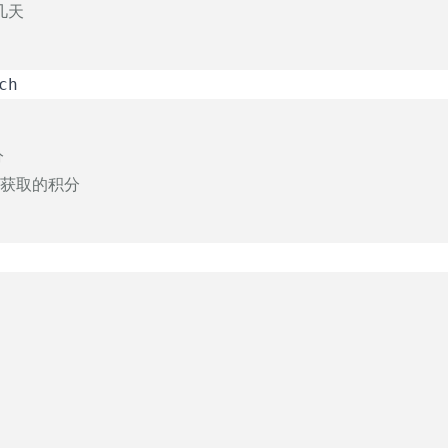
几天
ch
分
卡获取的积分