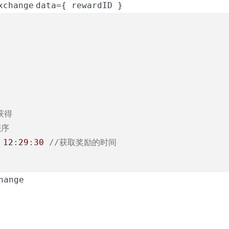
xchange
data={ rewardID }
获得
顺序
12
:
29
:
30
//获取奖励的时间
hange