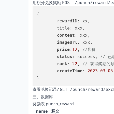
用积分兑换奖励
POST /punch/reward/e
{	

		rewardID: xx,

		title: xxx,

content
: xxx,

imageUrl
: xxx,		     

price
:
12
, 
//售价
status
: success, 
// 已
rank
: 
22
, 
// 获得奖励的
createTime
: 
2023
-
03
-
05
查看兑换记录?
GET /punch/reward/exc
三、数据库
奖励表 punch_reward
name
释义