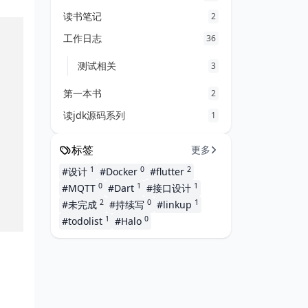
读书笔记
2
工作日志
36
测试相关
3
第一本书
2
读jdk源码系列
1
标签
更多
1
0
2
#设计
#Docker
#flutter
0
1
1
#MQTT
#Dart
#接口设计
2
0
1
#未完成
#持续写
#linkup
1
0
#todolist
#Halo