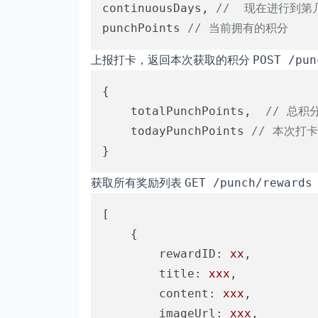
continuousDays, 
//  现在进行到第
punchPoints 
// 当前拥有的积分
上报打卡，返回本次获取的积分
POST /pun
{ 

	totalPunchPoints,  
// 总积
	todayPunchPoints 
// 本次打
获取所有奖励列表
GET /punch/rewards
[ 

	{	

rewardID:
xx
,

title:
xxx
,

content:
xxx
,

imageUrl:
xxx
,		     
