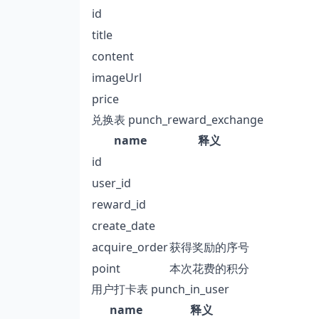
id
title
content
imageUrl
price
兑换表 punch_reward_exchange
name
释义
id
user_id
reward_id
create_date
acquire_order
获得奖励的序号
point
本次花费的积分
用户打卡表 punch_in_user
name
释义