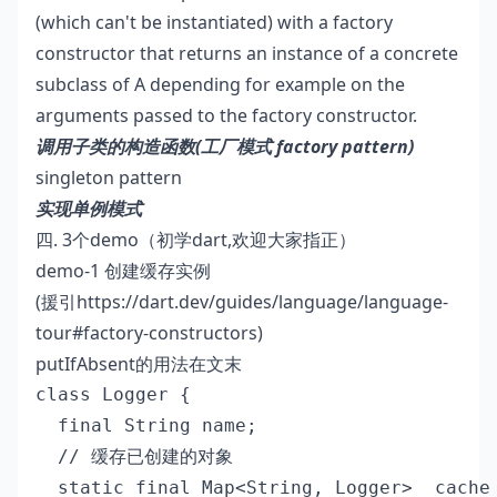
(which can't be instantiated) with a factory
constructor that returns an instance of a concrete
subclass of A depending for example on the
arguments passed to the factory constructor.
调用子类的构造函数(工厂模式 factory pattern)
singleton pattern
实现单例模式
四. 3个demo（初学dart,欢迎大家指正）
demo-1 创建缓存实例
(援引
https://dart.dev/guides/language/language-
tour#factory-constructors
)
putIfAbsent的用法在文末
class Logger {

  final String name;

  // 缓存已创建的对象

  static final Map<String, Logger> _cache 