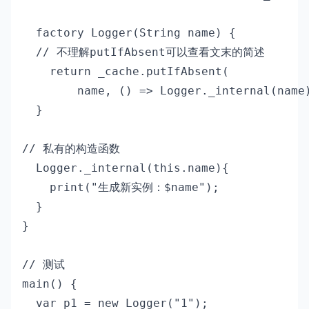
  factory Logger(String name) {

  // 不理解putIfAbsent可以查看文末的简述

    return _cache.putIfAbsent(  

        name, () => Logger._internal(name)
  }

// 私有的构造函数

  Logger._internal(this.name){

    print("生成新实例：$name");

  }

}

// 测试

main() {

  var p1 = new Logger("1");
