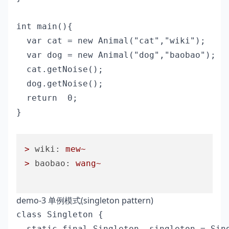
int main(){

  var cat = new Animal("cat","wiki");

  var dog = new Animal("dog","baobao");

  cat.getNoise();

  dog.getNoise();

  return  0;

}

>
wiki:
mew~
>
baobao:
wang~
demo-3 单例模式(singleton pattern)
class Singleton {

  static final Singleton _singleton = Sing