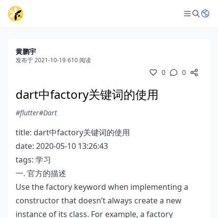
黄鹏宇
发布于 2021-10-19
/
610 阅读
0
0
dart中factory关键词的使用
#flutter
#Dart
title: dart中factory关键词的使用
date: 2020-05-10 13:26:43
tags: 学习
一. 官方的描述
Use the factory keyword when implementing a
constructor that doesn’t always create a new
instance of its class. For example, a factory