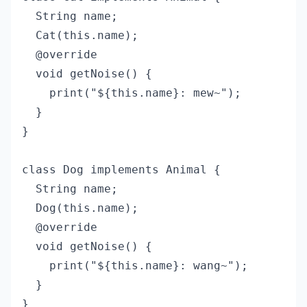
  String name;

  Cat(this.name);

  @override

  void getNoise() {

    print("${this.name}: mew~");

  }

}

class Dog implements Animal {

  String name;

  Dog(this.name);

  @override

  void getNoise() {

    print("${this.name}: wang~");

  }

}
