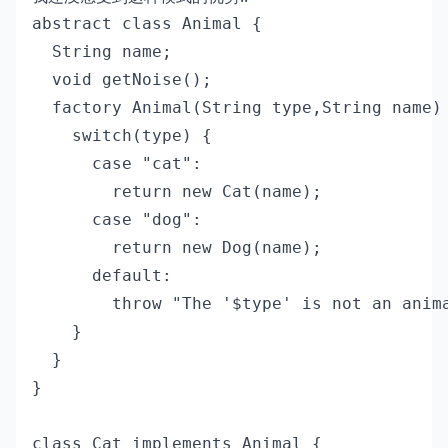
abstract class Animal {

  String name;

  void getNoise();

  factory Animal(String type,String name) 
    switch(type) {

      case "cat":

        return new Cat(name);

      case "dog":

        return new Dog(name);

      default:

        throw "The '$type' is not an anima
    }

  }

}

class Cat implements Animal {
