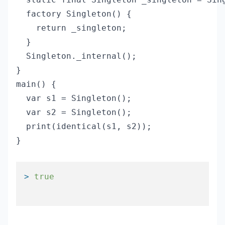
  factory Singleton() {

    return _singleton;

  }

  Singleton._internal();

}

main() {

  var s1 = Singleton();

  var s2 = Singleton();

  print(identical(s1, s2));  

}

> 
true