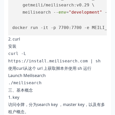
    getmeili/meilisearch:v0.29 \

    meilisearch --
env
=
"development"
 --ma
docker run -it -p 7700:7700 -e MEILI_MAS
2. curl
安装
curl -L
https://install.meilisearch.com | sh
使用curl从这个 url 上获取脚本并使用 sh 运行
Launch Meilisearch
./meilisearch
三、基本概念
1. key
访问令牌，分为search key ，master key，以及有多
租户概念。